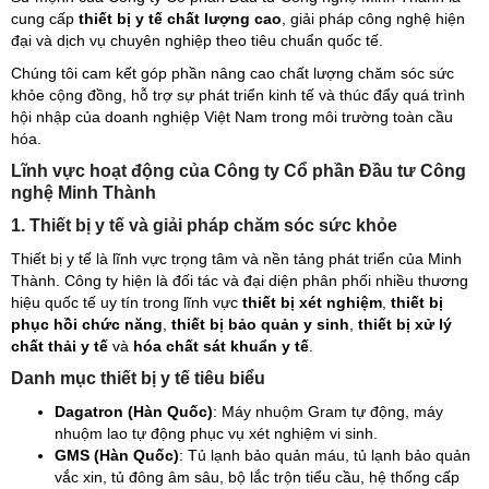
cung cấp
thiết bị y tế chất lượng cao
, giải pháp công nghệ hiện
đại và dịch vụ chuyên nghiệp theo tiêu chuẩn quốc tế.
Chúng tôi cam kết góp phần nâng cao chất lượng chăm sóc sức
khỏe cộng đồng, hỗ trợ sự phát triển kinh tế và thúc đẩy quá trình
hội nhập của doanh nghiệp Việt Nam trong môi trường toàn cầu
hóa.
Lĩnh vực hoạt động của Công ty Cổ phần Đầu tư Công
nghệ Minh Thành
1. Thiết bị y tế và giải pháp chăm sóc sức khỏe
Thiết bị y tế là lĩnh vực trọng tâm và nền tảng phát triển của Minh
Thành. Công ty hiện là đối tác và đại diện phân phối nhiều thương
hiệu quốc tế uy tín trong lĩnh vực
thiết bị xét nghiệm
,
thiết bị
phục hồi chức năng
,
thiết bị bảo quản y sinh
,
thiết bị xử lý
chất thải y tế
và
hóa chất sát khuẩn y tế
.
Danh mục thiết bị y tế tiêu biểu
Dagatron (Hàn Quốc)
: Máy nhuộm Gram tự động, máy
nhuộm lao tự động phục vụ xét nghiệm vi sinh.
GMS (Hàn Quốc)
: Tủ lạnh bảo quản máu, tủ lạnh bảo quản
vắc xin, tủ đông âm sâu, bộ lắc trộn tiểu cầu, hệ thống cấp