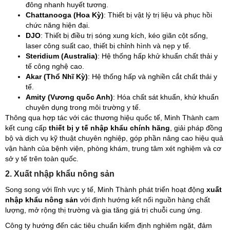
đông nhanh huyết tương.
Chattanooga (Hoa Kỳ)
: Thiết bị vật lý trị liệu và phục hồi
chức năng hiện đại.
DJO
: Thiết bị điều trị sóng xung kích, kéo giãn cột sống,
laser công suất cao, thiết bị chỉnh hình và nẹp y tế.
Steridium (Australia)
: Hệ thống hấp khử khuẩn chất thải y
tế công nghệ cao.
Akar (Thổ Nhĩ Kỳ)
: Hệ thống hấp và nghiền cắt chất thải y
tế.
Amity (Vương quốc Anh)
: Hóa chất sát khuẩn, khử khuẩn
chuyên dụng trong môi trường y tế.
Thông qua hợp tác với các thương hiệu quốc tế, Minh Thành cam
kết cung cấp
thiết bị y tế nhập khẩu chính hãng
, giải pháp đồng
bộ và dịch vụ kỹ thuật chuyên nghiệp, góp phần nâng cao hiệu quả
vận hành của bệnh viện, phòng khám, trung tâm xét nghiệm và cơ
sở y tế trên toàn quốc.
2. Xuất nhập khẩu nông sản
Song song với lĩnh vực y tế, Minh Thành phát triển hoạt động
xuất
nhập khẩu nông sản
với định hướng kết nối nguồn hàng chất
lượng, mở rộng thị trường và gia tăng giá trị chuỗi cung ứng.
Công ty hướng đến các tiêu chuẩn kiểm định nghiêm ngặt, đảm