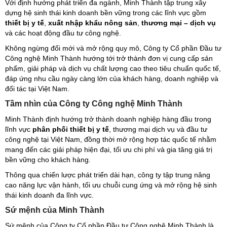
Với định hướng phát triển đa ngành, Minh Thành tập trung xây
dựng hệ sinh thái kinh doanh bền vững trong các lĩnh vực gồm
thiết bị y tế
,
xuất nhập khẩu nông sản
,
thương mại – dịch vụ
và các hoạt động đầu tư công nghệ.
Không ngừng đổi mới và mở rộng quy mô, Công ty Cổ phần Đầu tư
Công nghệ Minh Thành hướng tới trở thành đơn vị cung cấp sản
phẩm, giải pháp và dịch vụ chất lượng cao theo tiêu chuẩn quốc tế,
đáp ứng nhu cầu ngày càng lớn của khách hàng, doanh nghiệp và
đối tác tại Việt Nam.
Tầm nhìn của Công ty Công nghệ Minh Thành
Minh Thành định hướng trở thành doanh nghiệp hàng đầu trong
lĩnh vực
phân phối thiết bị y tế
, thương mại dịch vụ và đầu tư
công nghệ tại Việt Nam, đồng thời mở rộng hợp tác quốc tế nhằm
mang đến các giải pháp hiện đại, tối ưu chi phí và gia tăng giá trị
bền vững cho khách hàng.
Thông qua chiến lược phát triển dài hạn, công ty tập trung nâng
cao năng lực vận hành, tối ưu chuỗi cung ứng và mở rộng hệ sinh
thái kinh doanh đa lĩnh vực.
Sứ mệnh của Minh Thành
Sứ mệnh của Công ty Cổ phần Đầu tư Công nghệ Minh Thành là