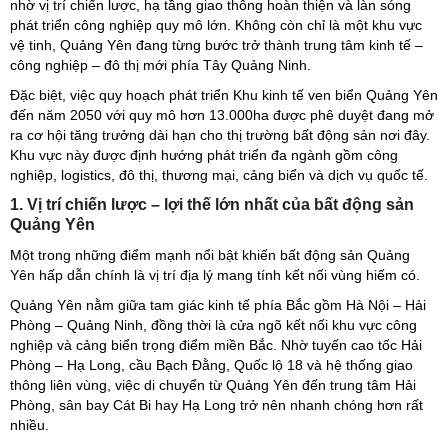
nhờ vị trí chiến lược, hạ tầng giao thông hoàn thiện và làn sóng
phát triển công nghiệp quy mô lớn. Không còn chỉ là một khu vực
vệ tinh, Quảng Yên đang từng bước trở thành trung tâm kinh tế –
công nghiệp – đô thị mới phía Tây Quảng Ninh.
Đặc biệt, việc quy hoạch phát triển Khu kinh tế ven biển Quảng Yên
đến năm 2050 với quy mô hơn 13.000ha được phê duyệt đang mở
ra cơ hội tăng trưởng dài hạn cho thị trường bất động sản nơi đây.
Khu vực này được định hướng phát triển đa ngành gồm công
nghiệp, logistics, đô thị, thương mại, cảng biển và dịch vụ quốc tế.
1. Vị trí chiến lược – lợi thế lớn nhất của bất động sản
Quảng Yên
Một trong những điểm mạnh nổi bật khiến bất động sản Quảng
Yên hấp dẫn chính là vị trí địa lý mang tính kết nối vùng hiếm có.
Quảng Yên nằm giữa tam giác kinh tế phía Bắc gồm Hà Nội – Hải
Phòng – Quảng Ninh, đồng thời là cửa ngõ kết nối khu vực công
nghiệp và cảng biển trọng điểm miền Bắc. Nhờ tuyến cao tốc Hải
Phòng – Hạ Long, cầu Bạch Đằng, Quốc lộ 18 và hệ thống giao
thông liên vùng, việc di chuyển từ Quảng Yên đến trung tâm Hải
Phòng, sân bay Cát Bi hay Hạ Long trở nên nhanh chóng hơn rất
nhiều.