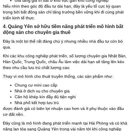
Gia tăng giá trị đất ở khu vực gần khu công nghiệp
Nếu nhìn theo góc độ đầu tư dài hạn, đây là yếu tố cực kỳ quan
trọng bởi bất động sản chỉ tăng trưởng bền vững khi đi cùng phát
triển kinh tế thực.
4. Quảng Yên sở hữu tiềm năng phát triển mô hình bất
động sản cho chuyên gia thuê
Đây là một lợi thế rất đáng chú ý nhưng nhiều nhà đầu tư còn bỏ
qua.
Khi các khu công nghiệp phát triển, số lượng chuyên gia Nhật Bản,
Hàn Quốc, Trung Quốc, châu Âu làm việc dài hạn sẽ tăng lên kéo
theo nhu cầu lưu trú chất lượng cao.
Thay vì mô hình cho thuê truyền thống, các sản phẩm như:
Chung cư mini cao cấp
Nhà ở dịch vụ cho chuyên gia
Căn hộ khép kín đầy đủ tiện nghi
Nhà phố kết hợp lưu trú
được đánh giá có biên lợi nhuận cao hơn và ít phụ thuộc vào đầu
cơ đất nền.
Đây cũng là mô hình đang phát triển mạnh tại Hải Phòng và có khả
năng lan tỏa sang Quảng Yên trong vài năm tới khi công nghiệp